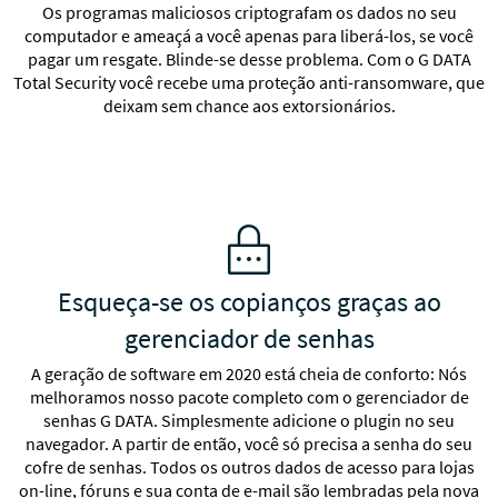
Proteção em compras online e online banking
Os programas maliciosos criptografam os dados no seu
computador e ameaçá a você apenas para liberá-los, se você
pagar um resgate. Blinde-se desse problema. Com o G DATA
Total Security você recebe uma proteção anti-ransomware, que
Firewall robusto contra ataques de hackers
deixam sem chance aos extorsionários.
Fique de olho na navegação na internet de seus filhos
Criptografe cópias de segurança e salve-as local ou
Esqueça-se os copianços graças ao
externamente
gerenciador de senhas
Nunca esqueça uma senha novamente graças ao
A geração de software em 2020 está cheia de conforto: Nós
administrador de senhas
melhoramos nosso pacote completo com o gerenciador de
senhas G DATA. Simplesmente adicione o plugin no seu
navegador. A partir de então, você só precisa a senha do seu
O controle de acesso bloqueia aparelhos não autorizados
cofre de senhas. Todos os outros dados de acesso para lojas
on-line, fóruns e sua conta de e-mail são lembradas pela nova