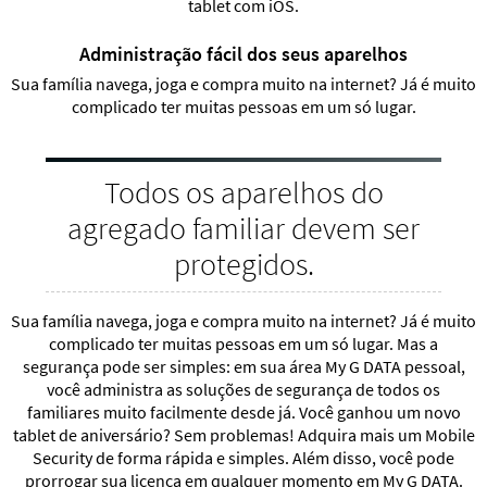
tablet com iOS.
Administração fácil dos seus aparelhos
Proteção contra vírus de Android
Sua família navega, joga e compra muito na internet? Já é muito
complicado ter muitas pessoas em um só lugar.
Navegador integrado com proteção ao navegar e contra
phishing
Todos os aparelhos do
agregado familiar devem ser
Encontre o aparelho imediatamente graças à localização
protegidos.
Sua família navega, joga e compra muito na internet? Já é muito
Controle de aplicativos e proteção com senha
complicado ter muitas pessoas em um só lugar. Mas a
segurança pode ser simples: em sua área My G DATA pessoal,
você administra as soluções de segurança de todos os
macOS
familiares muito facilmente desde já. Você ganhou um novo
tablet de aniversário? Sem problemas! Adquira mais um Mobile
Security de forma rápida e simples. Além disso, você pode
Proteção em tempo real sem perda de desempenho
prorrogar sua licença em qualquer momento em My G DATA.