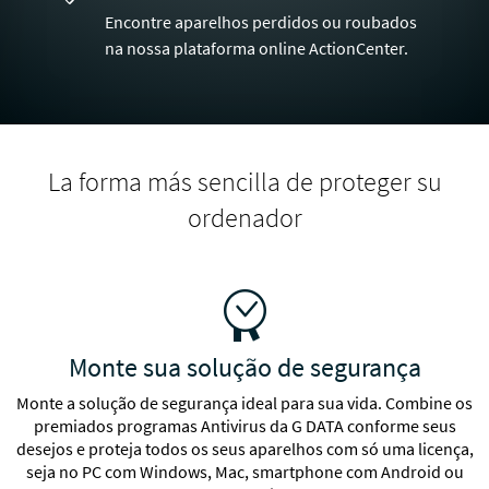
Encontre aparelhos perdidos ou roubados
na nossa plataforma online ActionCenter.
La forma más sencilla de proteger su
ordenador
Monte sua solução de segurança
A partir de 15.95 $
A partir de 39.95 $
A partir de 49.95 $
Monte a solução de segurança ideal para sua vida. Combine os
Saiba mais
Saiba mais
premiados programas Antivirus da G DATA conforme seus
desejos e proteja todos os seus aparelhos com só uma licença,
seja no PC com Windows, Mac, smartphone com Android ou
Android