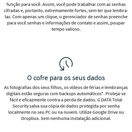
função para você. Assim, você pode trabalhar com as senhas
cifradas e, portanto, extremamente fortes, sem ter que lembra-
Desempenho ótimo e máxima segurança graças ao
las. Com apenas um clique, o gerenciador de senhas preenche
Otimizador de sistema integrado
para você senhas e informações de contato e assim, poupar
tempo valioso.
A partir de 15.95 $
A partir de 39.95 $
A partir de 49.95 $
Saiba mais
Saiba mais
O cofre para os seus dados
As fotografias dos seus filhos, os vídeos de férias e lembranças
Fechar
digitais estão seguras com backups automáticos*. Proteja-se
fácil e eficazmente contra a perda de dados. G DATA Total
Security salva sua cópia de dados protegida por senha
localmente no seu PC ou na nuvem. Utilize Google Drive ou
Dropbox. Sem nenhuma instalação adicional.