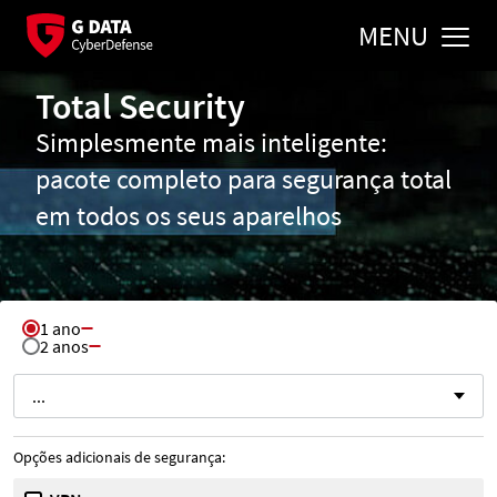
MENU
Total Security
Simplesmente mais inteligente:
pacote completo para segurança total
em todos os seus aparelhos
1 ano
Selecionar tempo de execução
2 anos
Selecionar número de dispositivos
...
Opções adicionais de segurança: