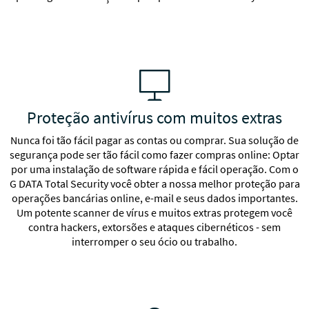
Proteção de navegador para navegação segura
Quarentena de arquivos suspeitos
Proteção antivírus com muitos extras
Nunca foi tão fácil pagar as contas ou comprar. Sua solução de
segurança pode ser tão fácil como fazer compras online: Optar
Proteção contra malware para Mac e Windows
por uma instalação de software rápida e fácil operação. Com o
G DATA Total Security você obter a nossa melhor proteção para
operações bancárias online, e-mail e seus dados importantes.
iOS
Um potente scanner de vírus e muitos extras protegem você
contra hackers, extorsões e ataques cibernéticos - sem
interromper o seu ócio ou trabalho.
Navegador integrado com proteção ao navegar e contra
phishing
Encontre o aparelho imediatamente graças à localização