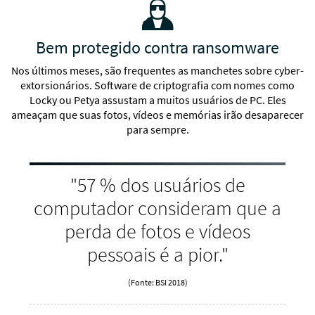
Bem protegido contra ransomware
Fique de olho na navegação na internet de seus filhos
Nos últimos meses, são frequentes as manchetes sobre cyber-
extorsionários. Software de criptografia com nomes como
Locky ou Petya assustam a muitos usuários de PC. Eles
Scanner de códigos QR seguro
ameaçam que suas fotos, vídeos e memórias irão desaparecer
para sempre.
Windows
"
66
% dos usuários de
Proteção contra vírus, ransomware e outros programas
computador consideram que a
maliciosos
perda de fotos e vídeos
pessoais é a pior."
Anti-spam e anti-phishing
(Fonte: BSI 2018)