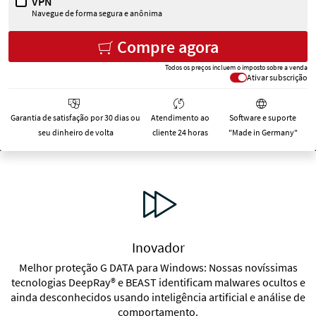
VPN
Navegue de forma segura e anônima
Pre
Pre
Soma total:
Compre agora
Todos os preços incluem o imposto sobre a venda
Ativar subscrição
Garantia de satisfação por 30 dias ou
Atendimento ao
Software e suporte
seu dinheiro de volta
cliente 24 horas
"Made in Germany"
Inovador
Melhor proteção G DATA para Windows: Nossas novíssimas
tecnologias DeepRay® e BEAST identificam malwares ocultos e
ainda desconhecidos usando inteligência artificial e análise de
comportamento.