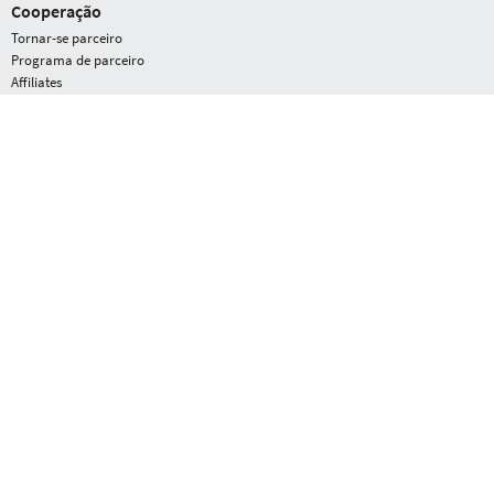
Cooperação
Tornar-se parceiro
Programa de parceiro
Affiliates
G DATA
Área de prensa
Prêmios
Perfil da empresa
Oportunidades
Service
Statistics - Malware Information Initiative
Blog
Submit a suspicious file, app or URL
Vulnerability Disclosure
PUA Detection Guidelines
retrate-se do contrato aqui
Equipe
Condições contratuais
EULA
Direito
de revogação
Privacy policy