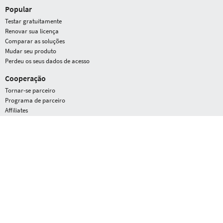
Popular
Testar gratuitamente
Renovar sua licença
Comparar as soluções
Mudar seu produto
Perdeu os seus dados de acesso
Cooperação
Tornar-se parceiro
Programa de parceiro
Affiliates
G DATA
Área de prensa
Prêmios
Perfil da empresa
Oportunidades
Service
Statistics - Malware Information Initiative
Blog
Submit a suspicious file, app or URL